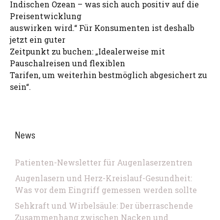
Indischen Ozean – was sich auch positiv auf die
Preisentwicklung
auswirken wird.“ Für Konsumenten ist deshalb
jetzt ein guter
Zeitpunkt zu buchen: „Idealerweise mit
Pauschalreisen und flexiblen
Tarifen, um weiterhin bestmöglich abgesichert zu
sein“.
News
Patienten-Newsletter für Augenlaserzentren
Augenlasern und Herz-Kreislauf-Gesundheit:
Was vor dem Eingriff gemessen werden sollte
Sehkraft und Wirbelsäule: Der überraschende
Zusammenhang zwischen Nacken und