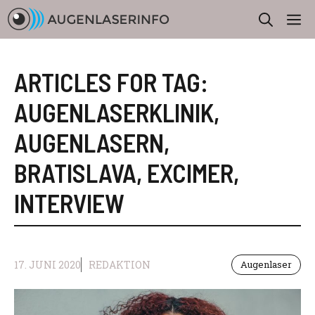
Zum
M
Inhalt
springen
ARTICLES FOR TAG:
AUGENLASERKLINIK
,
AUGENLASERN
,
BRATISLAVA
,
EXCIMER
,
INTERVIEW
17. JUNI 2020
REDAKTION
Augenlaser