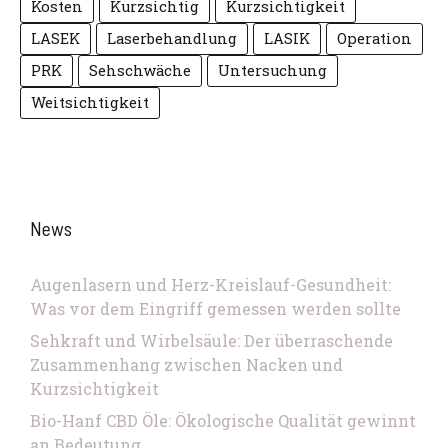
Kosten
Kurzsichtig
Kurzsichtigkeit
LASEK
Laserbehandlung
LASIK
Operation
PRK
Sehschwäche
Untersuchung
Weitsichtigkeit
News
Augenlasern und Herz-Kreislauf-Gesundheit:
Was vor dem Eingriff gemessen werden sollte
Sehkraft und Wirbelsäule: Der überraschende
Zusammenhang zwischen Nacken und
Kurzsichtigkeit
Bio-Hanf CBD Öle: Ökologische Qualität gewinnt
an Bedeutung