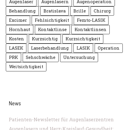
Augenlaser
Augenlasern
Augenoperation
Behandlung
Bratislava
Brille
Chirurg
Excimer
Fehlsichtigkeit
Femto-LASIK
Hornhaut
Kontaktlinse
Kontaktlinsen
Kosten
Kurzsichtig
Kurzsichtigkeit
LASEK
Laserbehandlung
LASIK
Operation
PRK
Sehschwäche
Untersuchung
Weitsichtigkeit
News
Patienten-Newsletter für Augenlaserzentren
Augenlasern und Herz-Kreislauf-Gesundheit: