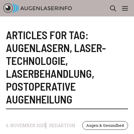
Zum
M
Inhalt
springen
ARTICLES FOR TAG:
AUGENLASERN
,
LASER-
TECHNOLOGIE
,
LASERBEHANDLUNG
,
POSTOPERATIVE
AUGENHEILUNG
6. NOVEMBER 2025
REDAKTION
Augen & Gesundheit