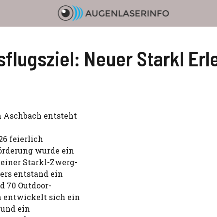
flugsziel: Neuer Starkl Er
n Aschbach entsteht
26 feierlich
förderung wurde ein
einer Starkl-Zwerg-
ers entstand ein
d 70 Outdoor-
 entwickelt sich ein
 und ein