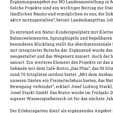
Ergänzungsangebot zur NÖ Landesausstellung in Ma
Solche Projekte sind ein wichtiger Beitrag zur Stä
ländlichen Raums und ermöglichen es uns, die Zuk
aktiv mitzugestalten“, betont Landeshauptfrau Jo
Es entstand ein Natur-Kinderspielplatz mit Klette
Balanceelementen, Sprunghügeln und begehbaren 
besonderen Blickfang stellt die überdimensionale
mit integrierter Rutsche dar. Ergänzend wurde da
neugestaltet und das Wegenetz zoniert. Auch der 
saniert. Ein weiteres Element des Projekts ist das
Gebäude mit dem Café-Bistro „Das Pfau“, das 50 Sit
rund 70 Sitzplätze outdoor bietet. „Mit dem Ausba
unseren Gästen ein Freizeiterlebnis bieten, das Na
Bewegung verbindet“, erklärt Josef Ludwig Starkl,
Josef Starkl GmbH. Das Bistro wurde im Frühjahr 20
eigener Wasserspielbereich ist für das nächste Jah
Der Erlebnisgarten dient als ergänzendes Angebot 