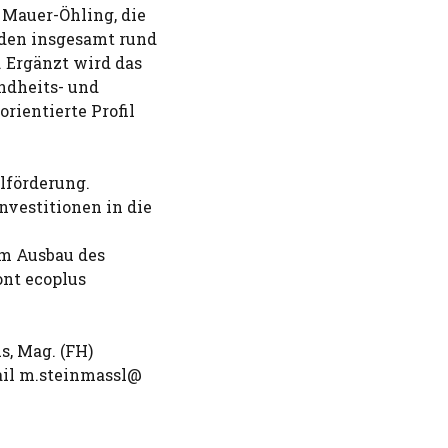
 Mauer-Öhling, die
rden insgesamt rund
. Ergänzt wird das
ndheits- und
rientierte Profil
alförderung.
nvestitionen in die
om Ausbau des
ont ecoplus
s, Mag. (FH)
ail m.steinmassl@