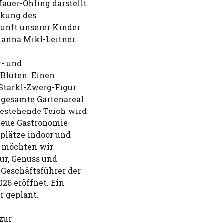
uer-Öhling darstellt.
rkung des
unft unserer Kinder
hanna Mikl-Leitner.
r- und
Blüten. Einen
 Starkl-Zwerg-Figur
s gesamte Gartenareal
bestehende Teich wird
 neue Gastronomie-
zplätze indoor und
u möchten wir
tur, Genuss und
 Geschäftsführer der
26 eröffnet. Ein
r geplant.
zur