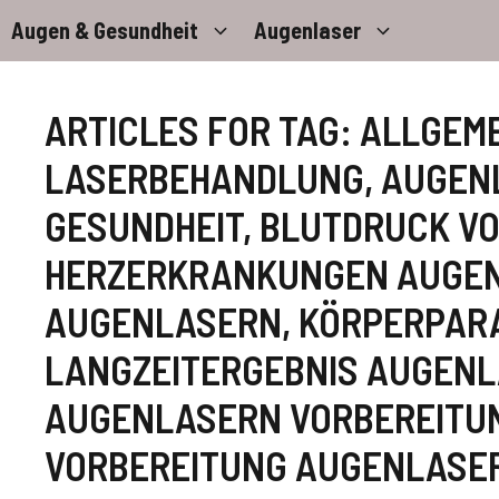
Zum
Augen & Gesundheit
Augenlaser
Inhalt
springen
ARTICLES FOR TAG:
ALLGEME
LASERBEHANDLUNG
,
AUGENL
GESUNDHEIT
,
BLUTDRUCK V
HERZERKRANKUNGEN AUGEN
AUGENLASERN
,
KÖRPERPAR
LANGZEITERGEBNIS AUGEN
AUGENLASERN VORBEREITU
VORBEREITUNG AUGENLAS