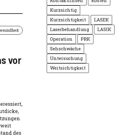
Kontaktlinsen
Kosten
Kurzsichtig
Kurzsichtigkeit
LASEK
Laserbehandlung
LASIK
esundheit
Operation
PRK
Sehschwäche
s vor
Untersuchung
Weitsichtigkeit
ressiert,
utdicke,
etzungen
 weit
stand des