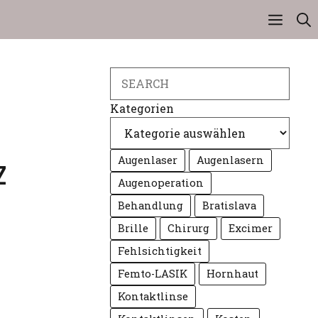
Search
Kategorien
Augenlaser
Augenlasern
Z
Augenoperation
Behandlung
Bratislava
Brille
Chirurg
Excimer
Fehlsichtigkeit
Femto-LASIK
Hornhaut
Kontaktlinse