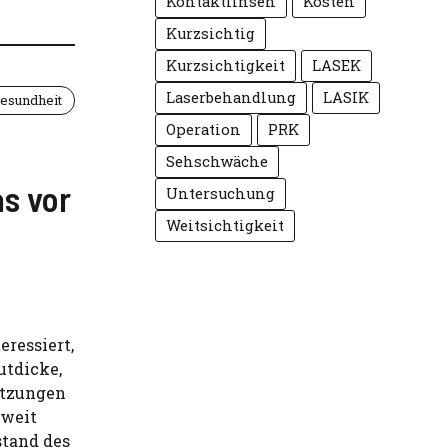
Kontaktlinsen
Kosten
Kurzsichtig
Kurzsichtigkeit
LASEK
Laserbehandlung
LASIK
esundheit
Operation
PRK
Sehschwäche
s vor
Untersuchung
Weitsichtigkeit
ressiert,
utdicke,
etzungen
 weit
stand des