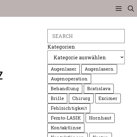
Search
Kategorien
Augenlaser
Augenlasern
Z
Augenoperation
Behandlung
Bratislava
Brille
Chirurg
Excimer
Fehlsichtigkeit
Femto-LASIK
Hornhaut
Kontaktlinse