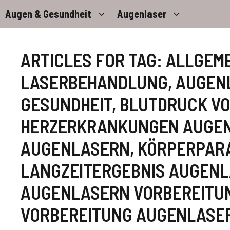
Zum
Augen & Gesundheit
Augenlaser
Inhalt
springen
ARTICLES FOR TAG:
ALLGEME
LASERBEHANDLUNG
,
AUGENL
GESUNDHEIT
,
BLUTDRUCK V
HERZERKRANKUNGEN AUGEN
AUGENLASERN
,
KÖRPERPAR
LANGZEITERGEBNIS AUGEN
AUGENLASERN VORBEREITU
VORBEREITUNG AUGENLAS