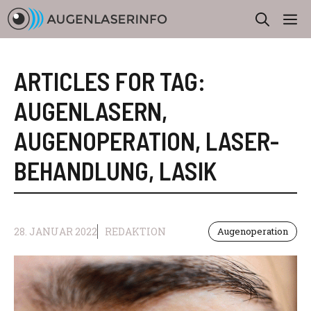
Zum
M
Inhalt
springen
ARTICLES FOR TAG:
AUGENLASERN
,
AUGENOPERATION
,
LASER-
BEHANDLUNG
,
LASIK
28. JANUAR 2022
REDAKTION
Augenoperation