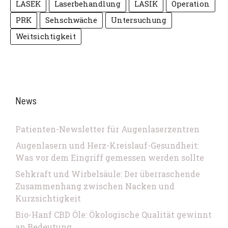
LASEK
Laserbehandlung
LASIK
Operation
PRK
Sehschwäche
Untersuchung
Weitsichtigkeit
News
Patienten-Newsletter für Augenlaserzentren
Augenlasern und Herz-Kreislauf-Gesundheit:
Was vor dem Eingriff gemessen werden sollte
Sehkraft und Wirbelsäule: Der überraschende
Zusammenhang zwischen Nacken und
Kurzsichtigkeit
Bio-Hanf CBD Öle: Ökologische Qualität gewinnt
an Bedeutung