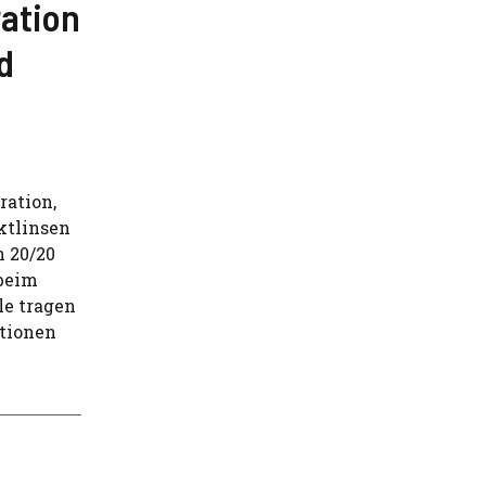
ation
d
ration,
ktlinsen
n 20/20
 beim
le tragen
ationen