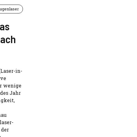
ugenlaser
Was
nach
Laser-in-
ive
ür wenige
edes Jahr
gkeit,
nau
laser-
 der
...