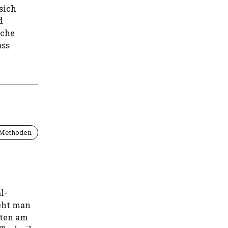
sich
d
sche
ass
 Methoden
l-
teht man
hten am