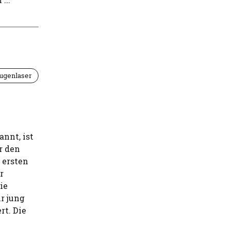
ugenlaser
annt, ist
r den
 ersten
r
ie
r jung
rt. Die