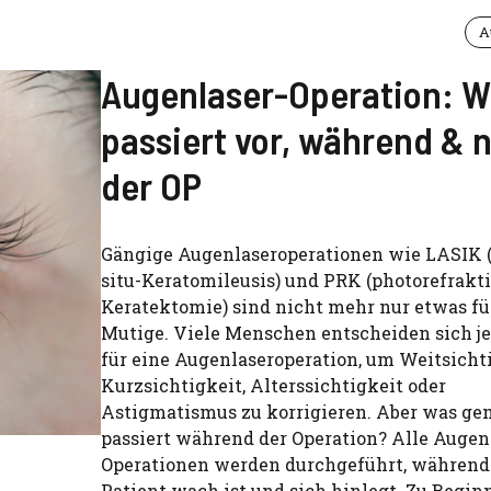
A
Augenlaser-Operation: 
passiert vor, während & 
der OP
Gängige Augenlaseroperationen wie LASIK (
situ-Keratomileusis) und PRK (photorefrakt
Keratektomie) sind nicht mehr nur etwas f
Mutige. Viele Menschen entscheiden sich j
für eine Augenlaseroperation, um Weitsichti
Kurzsichtigkeit, Alterssichtigkeit oder
Astigmatismus zu korrigieren. Aber was ge
passiert während der Operation? Alle Augen
Operationen werden durchgeführt, während
Patient wach ist und sich hinlegt. Zu Beginn 