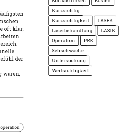
Kontaktlinsen
Kosten
Kurzsichtig
häufigsten
Kurzsichtigkeit
LASEK
enschen
 oft klar,
Laserbehandlung
LASIK
Arbeiten
Operation
PRK
ereich.
Sehschwäche
hnelle
efühl der
Untersuchung
Weitsichtigkeit
g waren,
operation