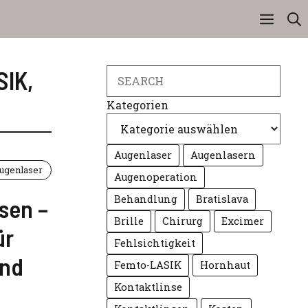
SIK
,
Search
Kategorien
Augenlaser
Augenlasern
ugenlaser
Augenoperation
Behandlung
Bratislava
ssen –
Brille
Chirurg
Excimer
ür
Fehlsichtigkeit
und
Femto-LASIK
Hornhaut
Kontaktlinse