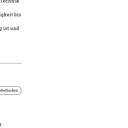
e Technik
igkeit bis
g ist und
 Methoden
r