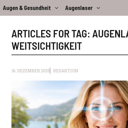
Zum
Augen & Gesundheit
Augenlaser
Inhalt
springen
ARTICLES FOR TAG:
AUGENL
WEITSICHTIGKEIT
16. DEZEMBER 2025
REDAKTION