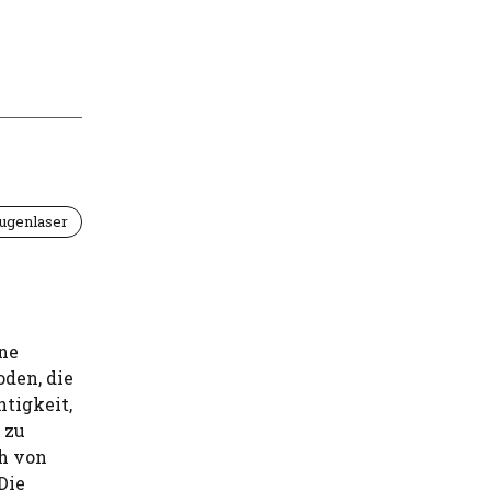
ugenlaser
ine
den, die
htigkeit,
 zu
ch von
Die