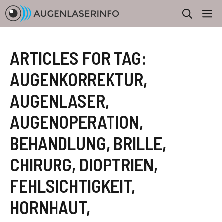
Zum
M
Inhalt
springen
ARTICLES FOR TAG:
AUGENKORREKTUR
,
AUGENLASER
,
AUGENOPERATION
,
BEHANDLUNG
,
BRILLE
,
CHIRURG
,
DIOPTRIEN
,
FEHLSICHTIGKEIT
,
HORNHAUT
,