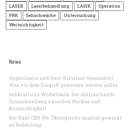
LASEK
Laserbehandlung
LASIK
Operation
PRK
Sehschwäche
Untersuchung
Weitsichtigkeit
News
Augenlasern und Herz-Kreislauf-Gesundheit:
Was vor dem Eingriff gemessen werden sollte
Sehkraft und Wirbelsäule: Der überraschende
Zusammenhang zwischen Nacken und
Kurzsichtigkeit
Bio-Hanf CBD Öle: Ökologische Qualität gewinnt
an Bedeutung