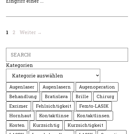
Eingriff einer ...
Seite
Seite
1
2
Weiter
→
Search
Kategorien
Augenlaser
Augenlasern
Augenoperation
Behandlung
Bratislava
Brille
Chirurg
Excimer
Fehlsichtigkeit
Femto-LASIK
Hornhaut
Kontaktlinse
Kontaktlinsen
Kosten
Kurzsichtig
Kurzsichtigkeit