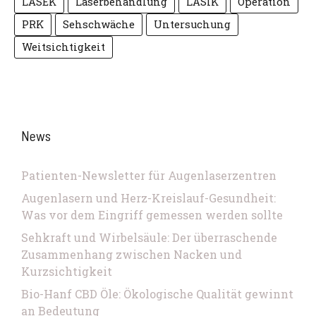
LASEK
Laserbehandlung
LASIK
Operation
PRK
Sehschwäche
Untersuchung
Weitsichtigkeit
News
Patienten-Newsletter für Augenlaserzentren
Augenlasern und Herz-Kreislauf-Gesundheit:
Was vor dem Eingriff gemessen werden sollte
Sehkraft und Wirbelsäule: Der überraschende
Zusammenhang zwischen Nacken und
Kurzsichtigkeit
Bio-Hanf CBD Öle: Ökologische Qualität gewinnt
an Bedeutung