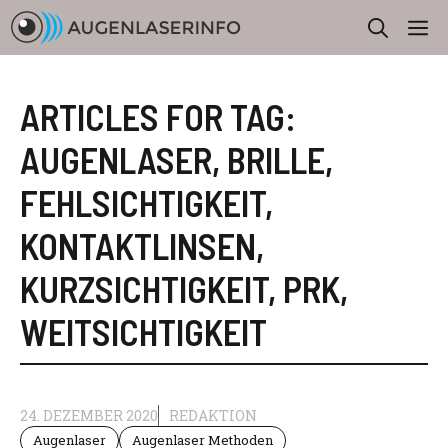
Zum
M
Inhalt
springen
ARTICLES FOR TAG:
AUGENLASER
,
BRILLE
,
FEHLSICHTIGKEIT
,
KONTAKTLINSEN
,
KURZSICHTIGKEIT
,
PRK
,
WEITSICHTIGKEIT
24. DEZEMBER 2020
REDAKTION
Augenlaser
Augenlaser Methoden