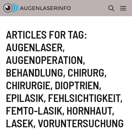
Zum
M
Inhalt
springen
ARTICLES FOR TAG:
AUGENLASER
,
AUGENOPERATION
,
BEHANDLUNG
,
CHIRURG
,
CHIRURGIE
,
DIOPTRIEN
,
EPILASIK
,
FEHLSICHTIGKEIT
,
FEMTO-LASIK
,
HORNHAUT
,
LASEK
,
VORUNTERSUCHUNG