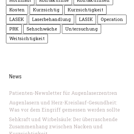
Hornhaut
Kontaktlinse
Kontaktlinsen
Kosten
Kurzsichtig
Kurzsichtigkeit
LASEK
Laserbehandlung
LASIK
Operation
PRK
Sehschwäche
Untersuchung
Weitsichtigkeit
News
Patienten-Newsletter für Augenlaserzentren
Augenlasern und Herz-Kreislauf-Gesundheit:
Was vor dem Eingriff gemessen werden sollte
Sehkraft und Wirbelsäule: Der überraschende
Zusammenhang zwischen Nacken und
Kurzsichtigkeit