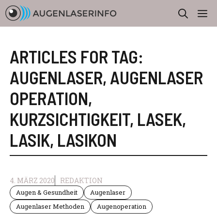
Zum
M
Inhalt
springen
ARTICLES FOR TAG:
AUGENLASER
,
AUGENLASER
OPERATION
,
KURZSICHTIGKEIT
,
LASEK
,
LASIK
,
LASIKON
4. MÄRZ 2020
REDAKTION
Augen & Gesundheit
Augenlaser
Augenlaser Methoden
Augenoperation