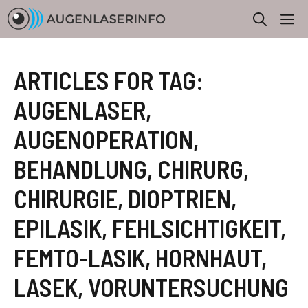
Zum
M
Inhalt
springen
ARTICLES FOR TAG:
AUGENLASER
,
AUGENOPERATION
,
BEHANDLUNG
,
CHIRURG
,
CHIRURGIE
,
DIOPTRIEN
,
EPILASIK
,
FEHLSICHTIGKEIT
,
FEMTO-LASIK
,
HORNHAUT
,
LASEK
,
VORUNTERSUCHUNG