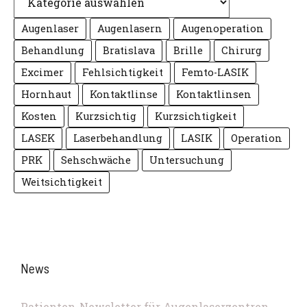
Augenlaser
Augenlasern
Augenoperation
Behandlung
Bratislava
Brille
Chirurg
Excimer
Fehlsichtigkeit
Femto-LASIK
Hornhaut
Kontaktlinse
Kontaktlinsen
Kosten
Kurzsichtig
Kurzsichtigkeit
LASEK
Laserbehandlung
LASIK
Operation
PRK
Sehschwäche
Untersuchung
Weitsichtigkeit
News
Patienten-Newsletter für Augenlaserzentren